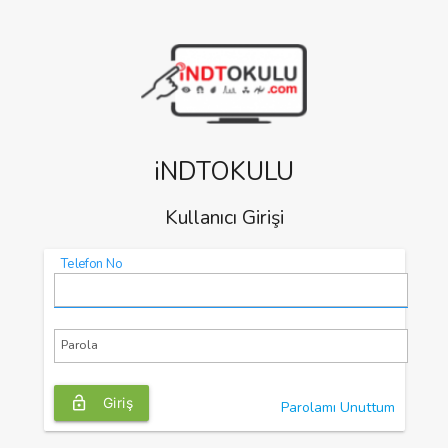
iNDTOKULU
Kullanıcı Girişi
Telefon No
Parola
lock_open
Giriş
Parolamı Unuttum